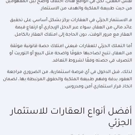
نفس المعنى، لكن في الواقع هناك اختلاف واضح بين المفهومين
من حيث طبيعة الملكية والهدف من الاستثمار.
فـ الاستثمار الجزئي في العقارات يركز بشكل أساسي على تحقيق
عائد مالي من العقار، سواء عبر الدخل الإيجاري أو ارتفاع قيمة
العقار مع مرور الوقت، دون الحاجة إلى امتلاك العقار بالكامل.
أما التملك الجزئي للعقارات فيعني امتلاك حصة قانونية موثقة
من العقار، تتيح لصاحبها حقوقًا واضحة مثل البيع أو التوريث أو
التصرف في حصته وفقًا لشروط التعاقد.
لذلك، قبل الدخول في أي فرصة استثمارية، من الضروري مراجعة
العقود بدقة وفهم طبيعة الملكية والحقوق المرتبطة بها، لضمان
اتخاذ قرار استثماري آمن ومدروس.
أفضل أنواع العقارات للاستثمار
الجزئي