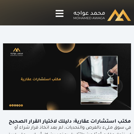
مكتب استشارات عقارية: دليلك لاختيار القرار الصحيح
في سوق مليء بالفرص والتحديات، لم يعد اتخاذ قرار شراء أو